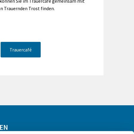
 können Sie im Trauercafé gemeinsam mit
n Trauernden Trost finden.
Trauercafé
GEN