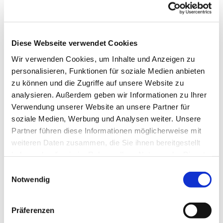
Sonntag, 28. Dezember 2025, 10:00
Uhr
Diese Webseite verwendet Cookies
Kapelle am Dahler Friedhof,
Wir verwenden Cookies, um Inhalte und Anzeigen zu
Hoffnungstaler Str. 7, 58091 Hagen
personalisieren, Funktionen für soziale Medien anbieten
zu können und die Zugriffe auf unsere Website zu
Pfr. Uwe Stein
analysieren. Außerdem geben wir Informationen zu Ihrer
Verwendung unserer Website an unsere Partner für
soziale Medien, Werbung und Analysen weiter. Unsere
Partner führen diese Informationen möglicherweise mit
weiteren Daten zusammen, die Sie ihnen bereitgestellt
haben oder die sie im Rahmen Ihrer Nutzung der Dienste
gesammelt haben.
Einwilligungsauswahl
Notwendig
Präferenzen