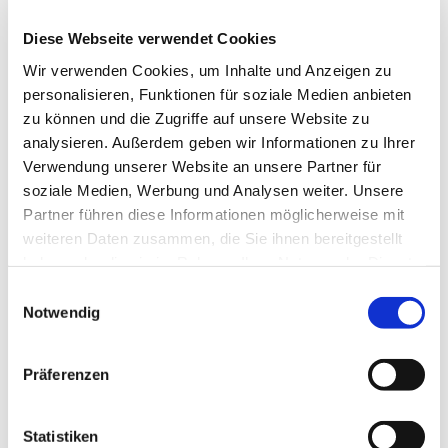
Uhr
Diese Webseite verwendet Cookies
Christuskirche, Hohlestr. 7a, 58091
Wir verwenden Cookies, um Inhalte und Anzeigen zu
Hagen
personalisieren, Funktionen für soziale Medien anbieten
zu können und die Zugriffe auf unsere Website zu
analysieren. Außerdem geben wir Informationen zu Ihrer
Verwendung unserer Website an unsere Partner für
soziale Medien, Werbung und Analysen weiter. Unsere
Partner führen diese Informationen möglicherweise mit
weiteren Daten zusammen, die Sie ihnen bereitgestellt
haben oder die sie im Rahmen Ihrer Nutzung der Dienste
gesammelt haben.
Einwilligungsauswahl
Notwendig
Präferenzen
Statistiken