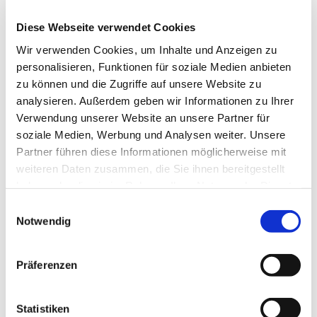
Uhr
Diese Webseite verwendet Cookies
Christuskirche, Hohlestr. 7a, 58091
Wir verwenden Cookies, um Inhalte und Anzeigen zu
Hagen
personalisieren, Funktionen für soziale Medien anbieten
zu können und die Zugriffe auf unsere Website zu
analysieren. Außerdem geben wir Informationen zu Ihrer
Verwendung unserer Website an unsere Partner für
soziale Medien, Werbung und Analysen weiter. Unsere
Partner führen diese Informationen möglicherweise mit
weiteren Daten zusammen, die Sie ihnen bereitgestellt
haben oder die sie im Rahmen Ihrer Nutzung der Dienste
gesammelt haben.
Einwilligungsauswahl
Notwendig
Präferenzen
Statistiken