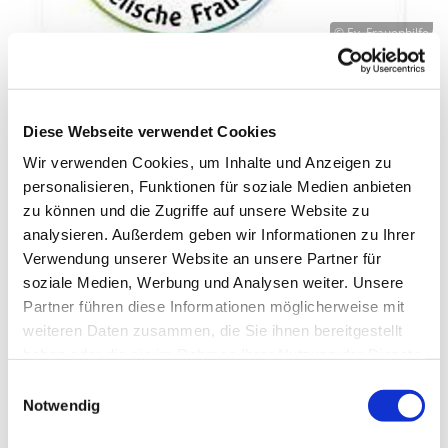
© Ev. Frauenhilfe
Frauenhilfe
Jeder ist dazu eingeladen, einen Nachmittag in
Diese Webseite verwendet Cookies
fröhlicher Runde zu erleben. Wie heißt es so
Wir verwenden Cookies, um Inhalte und Anzeigen zu
schön: Genieße alles, was das Leben auch in einer
personalisieren, Funktionen für soziale Medien anbieten
Gemeinde zu bieten hat.
zu können und die Zugriffe auf unsere Website zu
analysieren. Außerdem geben wir Informationen zu Ihrer
Die Frauenhilfe bietet bei einer Tasse Kaffee und
Verwendung unserer Website an unsere Partner für
einem Stück Kuchen auch Themennachmittage wie
soziale Medien, Werbung und Analysen weiter. Unsere
zum Beispiel „Wie sah Eilpe vor 50 Jahren aus“ ,
Partner führen diese Informationen möglicherweise mit
„Wie sieht Seelsorge auf den Kreuzfahrtschiffen
weiteren Daten zusammen, die Sie ihnen bereitgestellt
aus“ und vieles mehr.
haben oder die sie im Rahmen Ihrer Nutzung der Dienste
Wir waren im Freilichtmuseum und hatten dort
gesammelt haben.
Einwilligungsauswahl
einen schönen Nachmittag. Auch ein Grillfest
Notwendig
gehörte zu den Aktivitäten, wie auch gemeinsames