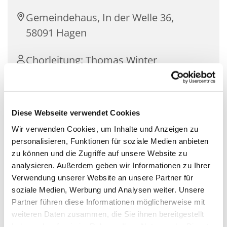
Gemeindehaus, In der Welle 36,
58091 Hagen
Chorleitung: Thomas Winter
Diese Webseite verwendet Cookies
Der Flötenkreis musiziert auf Sopran-, Alt-, Tenor-
und Bassflöten drei- bis vierstimmige
Wir verwenden Cookies, um Inhalte und Anzeigen zu
Blockflötenwerke aus allen Jahrhunderten. Das
personalisieren, Funktionen für soziale Medien anbieten
Ensemble bereichert besondere Festgottesdienste
zu können und die Zugriffe auf unsere Website zu
etwa zu Weihnachten, Ostern oder auch
analysieren. Außerdem geben wir Informationen zu Ihrer
gelegentliche Predigtgottesdienste mit festlicher
Verwendung unserer Website an unsere Partner für
Flötenmusik.
soziale Medien, Werbung und Analysen weiter. Unsere
Partner führen diese Informationen möglicherweise mit
Interessierte Blockflötenspielerinnen und -spieler,
weiteren Daten zusammen, die Sie ihnen bereitgestellt
die Freude am Musizieren haben, sind herzlich
haben oder die sie im Rahmen Ihrer Nutzung der Dienste