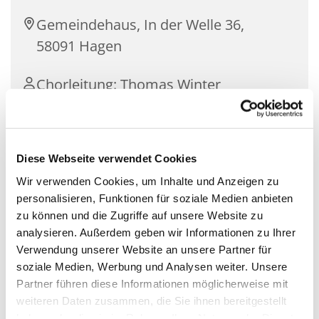
Gemeindehaus, In der Welle 36,
58091 Hagen
Chorleitung: Thomas Winter
Diese Webseite verwendet Cookies
Der Flötenkreis musiziert auf Sopran-, Alt-, Tenor-
und Bassflöten drei- bis vierstimmige
Wir verwenden Cookies, um Inhalte und Anzeigen zu
Blockflötenwerke aus allen Jahrhunderten. Das
personalisieren, Funktionen für soziale Medien anbieten
Ensemble bereichert besondere Festgottesdienste
zu können und die Zugriffe auf unsere Website zu
etwa zu Weihnachten, Ostern oder auch
analysieren. Außerdem geben wir Informationen zu Ihrer
gelegentliche Predigtgottesdienste mit festlicher
Verwendung unserer Website an unsere Partner für
Flötenmusik.
soziale Medien, Werbung und Analysen weiter. Unsere
Partner führen diese Informationen möglicherweise mit
Interessierte Blockflötenspielerinnen und -spieler,
weiteren Daten zusammen, die Sie ihnen bereitgestellt
die Freude am Musizieren haben, sind herzlich
haben oder die sie im Rahmen Ihrer Nutzung der Dienste