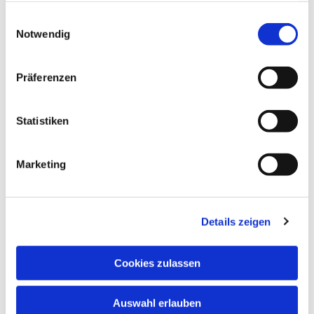
willkommen! Eine Kontaktaufnahme per Email
gesammelt haben.
Einwilligungsauswahl
unter Christuskirche-Eilpe@t-online.de ist jederzeit
Notwendig
möglich.
Präferenzen
Statistiken
Marketing
Details zeigen
Cookies zulassen
Auswahl erlauben