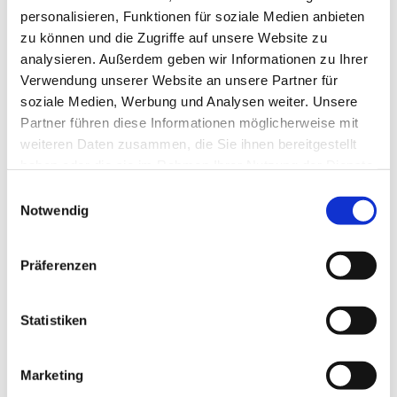
gelegentliche Predigtgottesdienste mit festlicher
personalisieren, Funktionen für soziale Medien anbieten
Flötenmusik.
zu können und die Zugriffe auf unsere Website zu
Interessierte Blockflötenspielerinnen und -spieler, die
analysieren. Außerdem geben wir Informationen zu Ihrer
Verwendung unserer Website an unsere Partner für
Freude am Musizieren haben, sind herzlich willkommen! Eine
soziale Medien, Werbung und Analysen weiter. Unsere
Kontaktaufnahme per Email unter Christuskirche-Eilpe@t-
Partner führen diese Informationen möglicherweise mit
online.de ist jederzeit möglich.
weiteren Daten zusammen, die Sie ihnen bereitgestellt
haben oder die sie im Rahmen Ihrer Nutzung der Dienste
gesammelt haben.
Einwilligungsauswahl
Notwendig
Präferenzen
Statistiken
Marketing