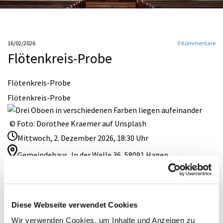
16/02/2026
0
Kommentare
Flötenkreis-Probe
Flötenkreis-Probe
Flötenkreis-Probe
© Foto: Dorothee Kraemer auf Unsplash
Mittwoch, 2. Dezember 2026, 18:30 Uhr
Gemeindehaus, In der Welle 36, 58091 Hagen
Chorleitung: Thomas Winter
Der Flötenkreis musiziert auf Sopran-, Alt-, Tenor- und
Bassflöten drei- bis vierstimmige Blockflötenwerke aus
Diese Webseite verwendet Cookies
allen Jahrhunderten. Das Ensemble bereichert besondere
Festgottesdienste etwa zu Weihnachten, Ostern oder auch
Wir verwenden Cookies, um Inhalte und Anzeigen zu