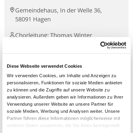
Gemeindehaus, In der Welle 36,
58091 Hagen
Chorleitung: Thomas Winter
Diese Webseite verwendet Cookies
Der Flötenkreis musiziert auf Sopran-, Alt-, Tenor-
und Bassflöten drei- bis vierstimmige
Wir verwenden Cookies, um Inhalte und Anzeigen zu
Blockflötenwerke aus allen Jahrhunderten. Das
personalisieren, Funktionen für soziale Medien anbieten
Ensemble bereichert besondere Festgottesdienste
zu können und die Zugriffe auf unsere Website zu
etwa zu Weihnachten, Ostern oder auch
analysieren. Außerdem geben wir Informationen zu Ihrer
gelegentliche Predigtgottesdienste mit festlicher
Verwendung unserer Website an unsere Partner für
Flötenmusik.
soziale Medien, Werbung und Analysen weiter. Unsere
Partner führen diese Informationen möglicherweise mit
Interessierte Blockflötenspielerinnen und -spieler,
weiteren Daten zusammen, die Sie ihnen bereitgestellt
die Freude am Musizieren haben, sind herzlich
haben oder die sie im Rahmen Ihrer Nutzung der Dienste