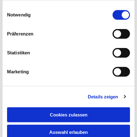
willkommen! Eine Kontaktaufnahme per Email
gesammelt haben.
Einwilligungsauswahl
unter Christuskirche-Eilpe@t-online.de ist jederzeit
Notwendig
möglich.
Präferenzen
Statistiken
Marketing
Details zeigen
Cookies zulassen
Auswahl erlauben