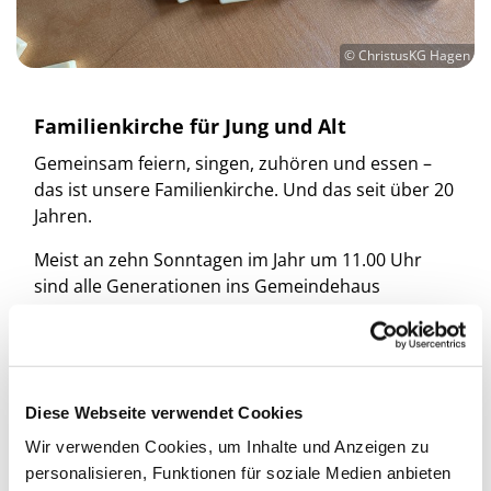
© ChristusKG Hagen
Familienkirche für Jung und Alt
Gemeinsam feiern, singen, zuhören und essen –
das ist unsere Familienkirche. Und das seit über 20
Jahren.
Meist an zehn Sonntagen im Jahr um 11.00 Uhr
sind alle Generationen ins Gemeindehaus
eingeladen: Groß und Klein, Jung und Alt, Familien,
Paare und Einzelne; wir freuen uns auf alle, die
kommen.
Mit dabei sind auch die Kinder aus unserem
Diese Webseite verwendet Cookies
Kindergarten. Gemeinsam mit ihren Erzieherinnen
Wir verwenden Cookies, um Inhalte und Anzeigen zu
und Erziehern singen sie fröhliche Mitmachlieder
personalisieren, Funktionen für soziale Medien anbieten
und bringen viel Leben in den Gottesdienst.