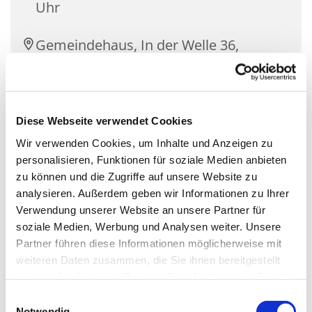
Uhr
Gemeindehaus, In der Welle 36,
58091 Hagen
Chorleitung: Frank Förster
Diese Webseite verwendet Cookies
Wir verwenden Cookies, um Inhalte und Anzeigen zu
personalisieren, Funktionen für soziale Medien anbieten
zu können und die Zugriffe auf unsere Website zu
Wir singen moderne Popsongs und auch Neues
analysieren. Außerdem geben wir Informationen zu Ihrer
Geistliches Liedgut. Unser Schwerpunkt liegt auf
Verwendung unserer Website an unsere Partner für
konzertantem Singen und Gottesdienstbegleitung.
soziale Medien, Werbung und Analysen weiter. Unsere
Neue Mitglieder sind immer herzlich willkommen.
Partner führen diese Informationen möglicherweise mit
Insbesondere sind wir immer auf der Suche nach
weiteren Daten zusammen, die Sie ihnen bereitgestellt
sangesfreudigen Männern.
haben oder die sie im Rahmen Ihrer Nutzung der Dienste
gesammelt haben.
Einwilligungsauswahl
Notwendig