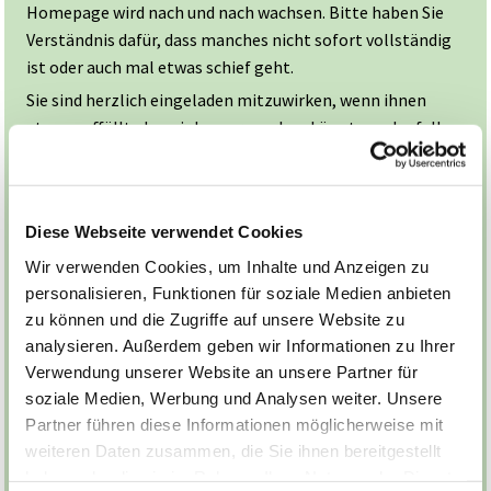
Homepage wird nach und nach wachsen. Bitte haben Sie
Verständnis dafür, dass manches nicht sofort vollständig
ist oder auch mal etwas schief geht.
Sie sind herzlich eingeladen mitzuwirken, wenn ihnen
etwas auffällt, das wir besser machen könnten oder falls
etwas korrigiert oder ergänzt werden muss.
Anregungen und Hinweise senden Sie bitte an die
Diese Webseite verwendet Cookies
Homepage-Redaktion. [
E-Mail an die Redaktion
].
Wir verwenden Cookies, um Inhalte und Anzeigen zu
personalisieren, Funktionen für soziale Medien anbieten
zu können und die Zugriffe auf unsere Website zu
Konfirmation - eine
analysieren. Außerdem geben wir Informationen zu Ihrer
Verwendung unserer Website an unsere Partner für
Entdeckungsreise durch das
soziale Medien, Werbung und Analysen weiter. Unsere
Christentum
Partner führen diese Informationen möglicherweise mit
weiteren Daten zusammen, die Sie ihnen bereitgestellt
haben oder die sie im Rahmen Ihrer Nutzung der Dienste